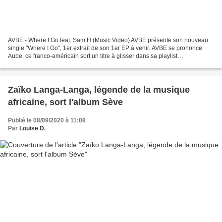
AVBE - Where I Go feat. Sam H (Music Video) AVBE présente son nouveau
single "Where I Go", 1er extrait de son 1er EP à venir. AVBE se prononce
Aube. ce franco-américain sort un titre à glisser dans sa playlist
immédiatement, avant son premier EP fin octobre....
Zaïko Langa-Langa, légende de la musique
africaine, sort l'album Sève
Publié le 08/09/2020 à 11:08
Par
Louise D.