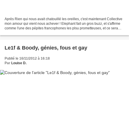
Après Rien qui nous avait chatouillé les oreilles, c'est maintenant Collective
mon amour qui vient nous achever ! Elephant fait un gros buzz, et s'affirme
comme l'une des pépites francophones les plsu prometteuses, et ce sera
sûrement 2013 l'année de...
Le1f & Boody, génies, fous et gay
Publié le 16/11/2012 à 16:18
Par
Louise D.