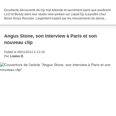
Excellente découverte de hip hop futuriste et sacrément barré que paufinent
Le1f et Boody dans leur studio new-yorkais sur Liquid Ep à paraître chez
Boize Noize Records. Largement inspiré par les mouvements de danse,
LE1F ne prône pas un rap conscient,...
Angus Stone, son interview à Paris et son
nouveau clip
Publié le 08/11/2012 à 13:10
Par
Louise D.