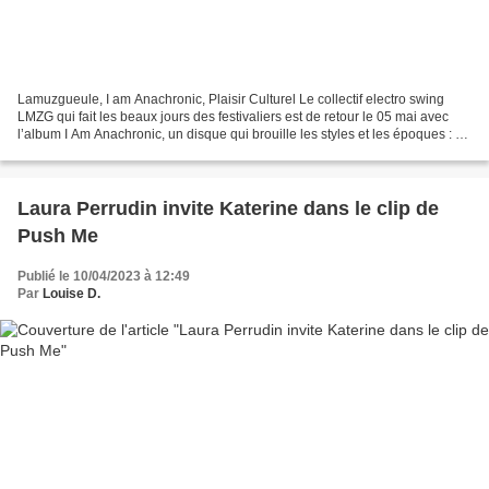
Lamuzgueule, I am Anachronic, Plaisir Culturel Le collectif electro swing
LMZG qui fait les beaux jours des festivaliers est de retour le 05 mai avec
l’album I Am Anachronic, un disque qui brouille les styles et les époques : du
jazz, de l’électro, de...
Laura Perrudin invite Katerine dans le clip de
Push Me
Publié le 10/04/2023 à 12:49
Par
Louise D.