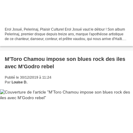
Erol Josué, Pelerinaj, Plaisir Culturel Erol Josué vaut le détour ! Son album
Pelerinaj, premier disque depuis treize ans, marque l'apothéose artistique
de ce chanteur, danseur, conteur, et prêtre vaudou, qui nous arrive d'Haïti.
Pelerinaj sort le 28...
M'Toro Chamou impose son blues rock des iles
avec M'Godro rebel
Publié le 30/12/2019 à 11:24
Par
Louise D.