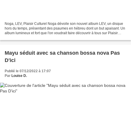
Noga, LEV, Plaisir Culturel Noga dévoile son nouvel album LEV, un disque
hors du temps, présentant des psaumes en hébreu dont un but apaisant. Un
album lumineux et fort que l'on voudrait faire découvrir à tous sur Plaisir
Culturel. En 2021, face à l’anxiété...
Mayu séduit avec sa chanson bossa nova Pas
D'ici
Publié le 07/12/2022 à 17:07
Par
Louise D.