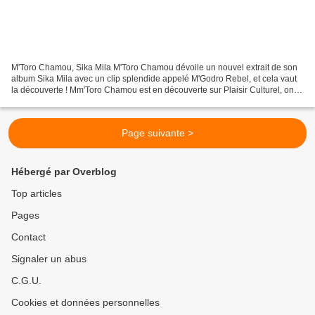
M'Toro Chamou, Sika Mila M'Toro Chamou dévoile un nouvel extrait de son
album Sika Mila avec un clip splendide appelé M'Godro Rebel, et cela vaut
la découverte ! Mm'Toro Chamou est en découverte sur Plaisir Culturel, on
adore sa musique entre rock et...
Page suivante >
Hébergé par Overblog
Top articles
Pages
Contact
Signaler un abus
C.G.U.
Cookies et données personnelles