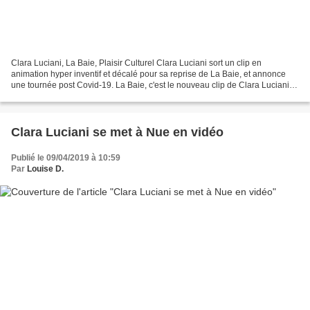
Clara Luciani, La Baie, Plaisir Culturel Clara Luciani sort un clip en
animation hyper inventif et décalé pour sa reprise de La Baie, et annonce
une tournée post Covid-19. La Baie, c'est le nouveau clip de Clara Luciani
qui s'impose sur internet et régale...
Clara Luciani se met à Nue en vidéo
Publié le 09/04/2019 à 10:59
Par
Louise D.