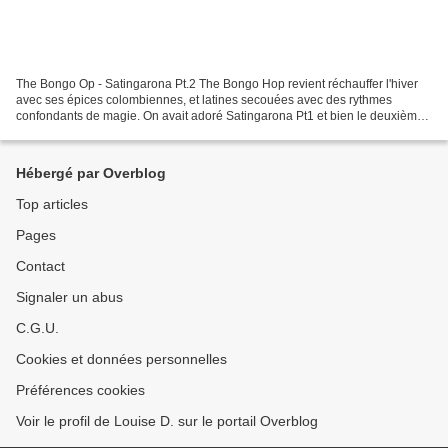
The Bongo Op - Satingarona Pt.2 The Bongo Hop revient réchauffer l'hiver
avec ses épices colombiennes, et latines secouées avec des rythmes
confondants de magie. On avait adoré Satingarona Pt1 et bien le deuxième
volet qui sort chez Underdog Records est...
Hébergé par Overblog
Top articles
Pages
Contact
Signaler un abus
C.G.U.
Cookies et données personnelles
Préférences cookies
Voir le profil de Louise D. sur le portail Overblog