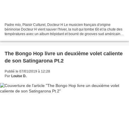
Padre mío, Plaisir Culturel, Docteur H Le musicien français d'origine
béninoise Docteur H vient sauver l'hiver, la nuit qui tombe tôt et la chute des
températures avec un album trépidant et bourré de grooves sud américains.
Entre rap, pop urbaine et rythmes...
The Bongo Hop livre un deuxième volet caliente
de son Satingarona Pt.2
Publié le 07/01/2019 à 12:28
Par
Louise D.