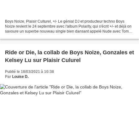
Boys Noize, Plaisir Culturel, +/- Le génial DJ et producteur techno Boys
Noize revient le 24 septembre avec l'album Polarity, qui s'écrit +/- et déjà on
savoure un superbe nouveau single bien dansant appelé Nude avec Tommy
Cash. Pour danser tout l'été....
Ride or Die, la collab de Boys Noize, Gonzales et
Kelsey Lu sur Plaisir Culurel
Publié le 18/03/2021 à 10:38
Par
Louise D.