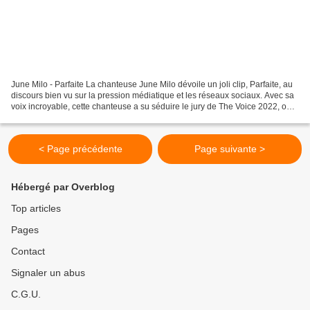
June Milo - Parfaite La chanteuse June Milo dévoile un joli clip, Parfaite, au
discours bien vu sur la pression médiatique et les réseaux sociaux. Avec sa
voix incroyable, cette chanteuse a su séduire le jury de The Voice 2022, on
lui souhaite une belle...
< Page précédente
Page suivante >
Hébergé par Overblog
Top articles
Pages
Contact
Signaler un abus
C.G.U.