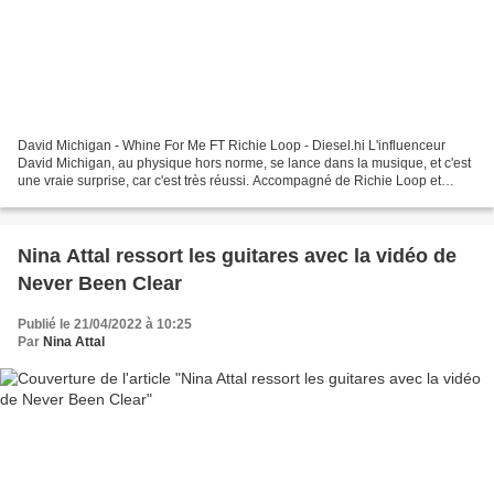
David Michigan - Whine For Me FT Richie Loop - Diesel.hi L'influenceur
David Michigan, au physique hors norme, se lance dans la musique, et c'est
une vraie surprise, car c'est très réussi. Accompagné de Richie Loop et
Diesel, le mannequin dévoile Whine...
Nina Attal ressort les guitares avec la vidéo de
Never Been Clear
Publié le 21/04/2022 à 10:25
Par
Nina Attal