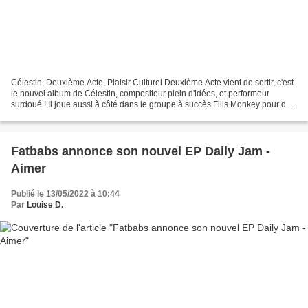
Célestin, Deuxième Acte, Plaisir Culturel Deuxième Acte vient de sortir, c'est
le nouvel album de Célestin, compositeur plein d'idées, et performeur
surdoué ! Il joue aussi à côté dans le groupe à succès Fills Monkey pour des
shows absolument inoubliables....
Fatbabs annonce son nouvel EP Daily Jam -
Aimer
Publié le 13/05/2022 à 10:44
Par
Louise D.