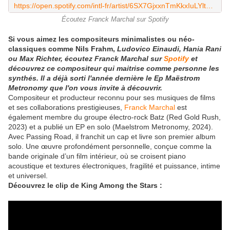
https://open.spotify.com/intl-fr/artist/6SX7GjxxnTmKkxIuLYltCW
Écoutez Franck Marchal sur Spotify
Si vous aimez les compositeurs minimalistes ou néo-
classiques comme Nils Frahm,
Ludovico Einaudi, Hania Rani
ou Max Richter, écoutez Franck Marchal sur
Spotify
et
découvrez ce compositeur qui maitrise comme personne les
synthés. Il a déjà sorti l'année dernière le Ep Maëstrom
Metronomy que l'on vous invite à découvrir.
Compositeur et producteur reconnu pour ses musiques de films
et ses collaborations prestigieuses,
Franck Marchal
est
également membre du groupe électro-rock Batz (Red Gold Rush,
2023) et a publié un EP en solo (Maelstrom Metronomy, 2024).
Avec Passing Road, il franchit un cap et livre son premier album
solo. Une œuvre profondément personnelle, conçue comme la
bande originale d’un film intérieur, où se croisent piano
acoustique et textures électroniques, fragilité et puissance, intime
et universel.
Découvrez le clip de King Among the Stars :