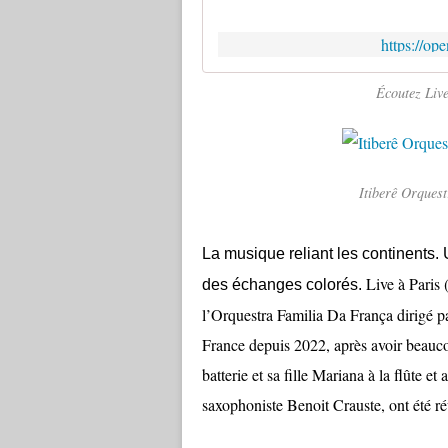
https://o
Écoutez Live
Itiberê Orques
La musique reliant les continents.
L
ive à Paris
(
des échanges colorés.
l’Orquestra Familia Da França dirigé par
France depuis 2022, après avoir beauco
batterie et sa fille Mariana à la flûte e
saxophoniste Benoit Crauste, ont été ré