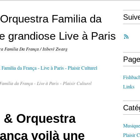
 Orquestra Familia da
Suiv
le grandiose Live à Paris
ra Familia Da França / Itiberê Zwarg
Page
Fishbach
amilia da França - Live à Paris - Plaisir Culturel
Links
Caté
g & Orquestra
Musiqu
rança voilà une
Plaisir C