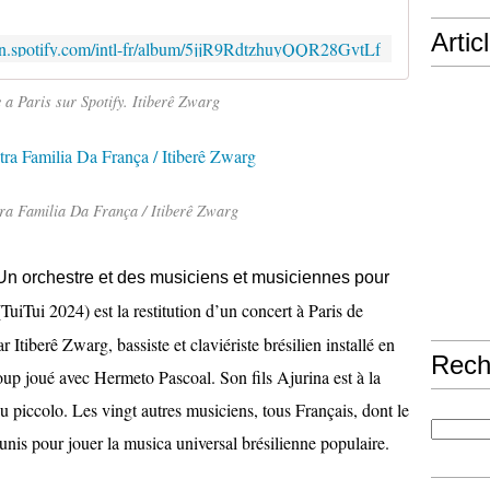
Artic
pen.spotify.com/intl-fr/album/5jjR9RdtzhuyQQR28GvtLf
 a Paris sur Spotify. Itiberê Zwarg
tra Familia Da França / Itiberê Zwarg
 Un orchestre et des musiciens et musiciennes pour
TuiTui 2024) est la restitution d’un concert à Paris de
 Itiberê Zwarg, bassiste et claviériste brésilien installé en
Rech
up joué avec Hermeto Pascoal. Son fils Ajurina est à la
t au piccolo. Les vingt autres musiciens, tous Français, dont le
unis pour jouer la
musica universal
brésilienne populaire.