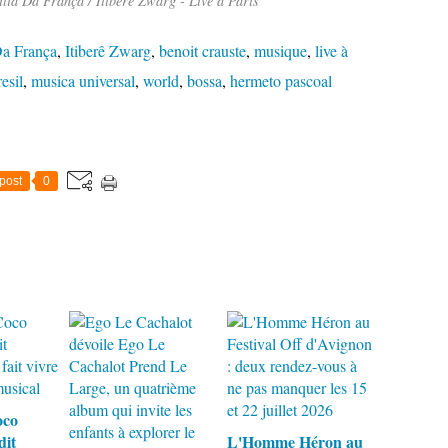
lia Da França / Itiberê Zwarg - Live a Paris
Da França
,
Itiberê Zwarg
,
benoit crauste
,
musique
,
live à
resil
,
musica universal
,
world
,
bossa
,
hermeto pascoal
post
0
oco
dit
L'Homme Héron au