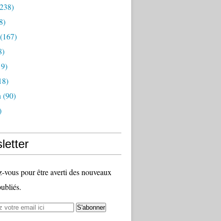
238)
8)
(167)
8)
9)
18)
n
(90)
)
letter
vous pour être averti des nouveaux
publiés.