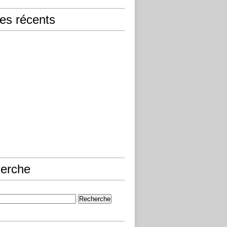
les récents
erche