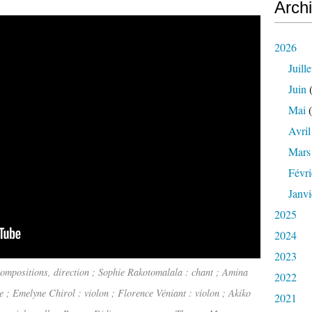
Arch
2026
Juille
Juin
(
Mai
(
Avril
Mars
Févri
Janvi
2025
2024
2023
compositions, direction ; Sophie Rakotomalala : chant ; Amina
2022
e ; Emelyne Chirol : violon ; Florence Véniant : violon ; Akiko
2021