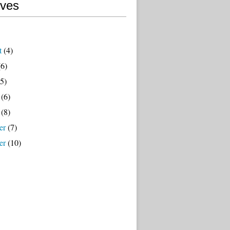
ives
t
(4)
6)
5)
(6)
(8)
er
(7)
er
(10)