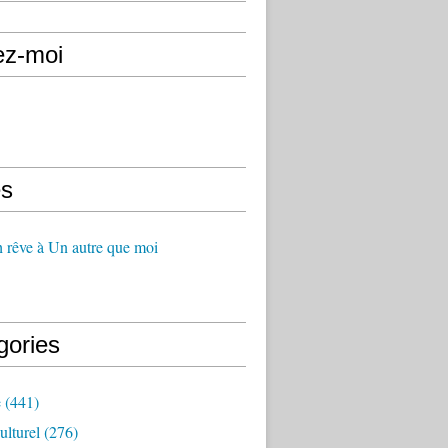
ez-moi
s
 rêve à Un autre que moi
gories
e
(441)
ulturel
(276)