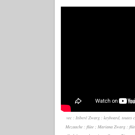
vec : Itiberê Zwarg : keyboard, toutes 
Mezaache : flûte ; Mariana Zwarg : flût