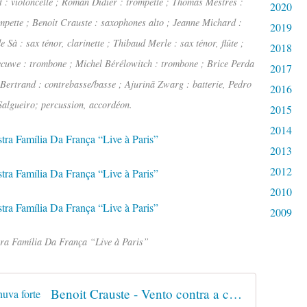
 : violoncelle ; Roman Didier : trompette ; Thomas Mestres :
2020
mpette ; Benoit Crauste : saxophones alto ; Jeanne Michard :
2019
e Sà : sax ténor, clarinette ; Thibaud Merle : sax ténor, flûte ;
2018
ecuwe : trombone ; Michel Bérélowitch : trombone ; Brice Perda
2017
 Bertrand : contrebasse/basse ; Ajurinã Zwarg : batterie, Pedro
2016
Salgueiro; percussion, accordéon.
2015
2014
2013
2012
2010
2009
tra Família Da França “Live à Paris”
Benoit Crauste - Vento contra a chuva forte