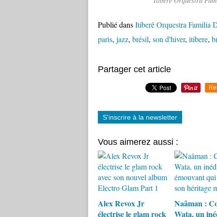
Itiberê Orquestra Fami
Publié dans
Itiberê Orquestra Familia 
paris
,
jazz
,
brésil
,
son d'hiver
,
itibere
,
b
Partager cet article
Re
S'inscrire à la newsletter
Vous aimerez aussi :
Alex Revox Jr
Naâman : C
électrise le glam rock
Wata, un iné