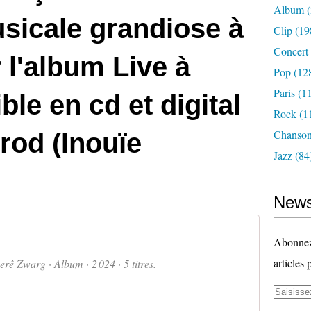
Album
(
sicale grandiose à
Clip
(19
Concert
 l'album Live à
Pop
(12
Paris
(11
ble en cd et digital
Rock
(1
Chanso
prod (Inouïe
Jazz
(84
News
Abonnez-
articles 
berê Zwarg · Album · 2 024 · 5 titres.