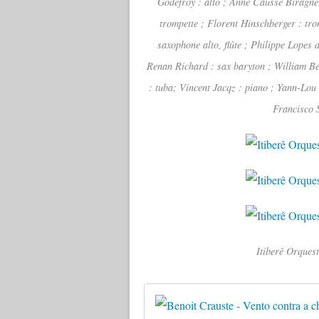
Godefroy : alto ; Anne Causse Biragnet
trompette ; Florent Hinschberger : tro
saxophone alto, flûte ; Philippe Lopes d
Renan Richard : sax baryton ; William B
: tuba; Vincent Jacqz : piano ; Yann-Lou
Francisco 
Itiberê Orques