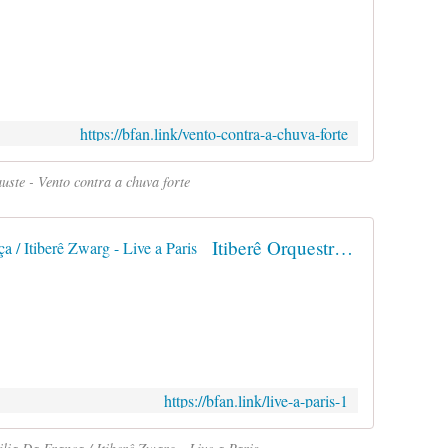
https://bfan.link/vento-contra-a-chuva-forte
uste - Vento contra a chuva forte
Itiberê Orquestra Familia Da França / Itiberê Zwarg - Live a Paris
https://bfan.link/live-a-paris-1