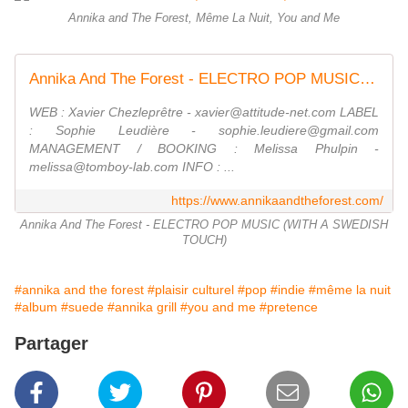
Annika and The Forest, Même La Nuit, You and Me
Annika And The Forest - ELECTRO POP MUSIC (WITH A SWEDISH TOUCH)
WEB : Xavier Chezleprêtre - xavier@attitude-net.com LABEL
: Sophie Leudière - sophie.leudiere@gmail.com
MANAGEMENT / BOOKING : Melissa Phulpin -
melissa@tomboy-lab.com INFO : ...
https://www.annikaandtheforest.com/
Annika And The Forest - ELECTRO POP MUSIC (WITH A SWEDISH
TOUCH)
#annika and the forest
#plaisir culturel
#pop
#indie
#même la nuit
#album
#suede
#annika grill
#you and me
#pretence
Partager