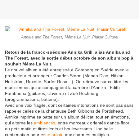
Annika and The Forest, Même La Nuit, Plaisir Culturel
Retour de la franco-suédoise Annika Grill, alias Annika and
The Forest, avec la sortie début octobre de son album pop à
souhait Même La Nuit.
Le nouvel album a été enregistré à Göteborg en Suède avec le
producteur et arrangeur Charles Storm (Mando Diao, Håkan
Hellström, Roxette, Surfer Rosa…). On retrouve sur ce titre les
musiciennes qui accompagnent la carrière d’Annika : Edith
Fambuena (guitares, claviers) et Zoé Hochberg
(programmations, batterie).
Avec une voix fragile, dont certaines intonations ne sont pas sans
rappeler celles de la chanteuse Beth Gibbons de Portishead,
Annika imprime sa patte sur un album délicat, tout en émotions,
qui alterne les
ambiances
, entre morceaux orientés dance-floor
au petit matin et titres lents et bouleversants. Une belle
confirmation pour c
ette artiste
aux charmes multiples.