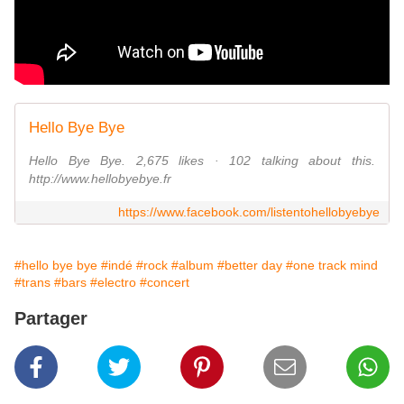
Hello Bye Bye
Hello Bye Bye. 2,675 likes · 102 talking about this.
http://www.hellobyebye.fr
https://www.facebook.com/listentohellobyebye
#hello bye bye
#indé
#rock
#album
#better day
#one track mind
#trans
#bars
#electro
#concert
Partager